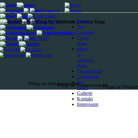
Home
Die
Legende
Unser
Haus
leben
in
unserem
Haus
Pflegeleitbild
Leistungen
das
Pflege ist Vertrauenssache
Pflege ist Vertrauenssache
Pflege ist Vertrau
Team
Gallerie
Kontakt
Impressum